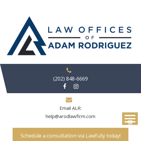
Skip
to
content
(202) 848-6669
Email ALR:
help@arodlawfirm.com
Schedule a consultation via Lawfully today!