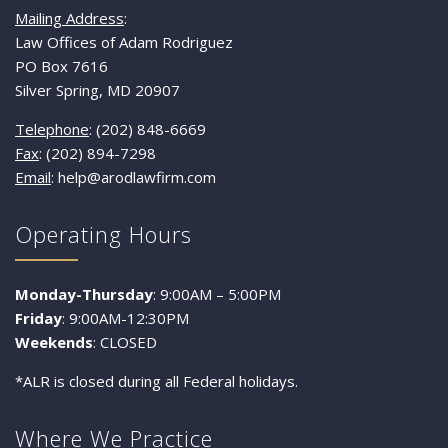
Mailing Address
:
Law Offices of Adam Rodriguez
PO Box 7616
Silver Spring, MD 20907
Telephone
: (202) 848-6669
Fax
: (202) 894-7298
Email
: help@arodlawfirm.com
Operating Hours
Monday-Thursday
: 9:00AM – 5:00PM
Friday
: 9:00AM-12:30PM
Weekends
: CLOSED
*ALR is closed during all Federal holidays.
Where We Practice